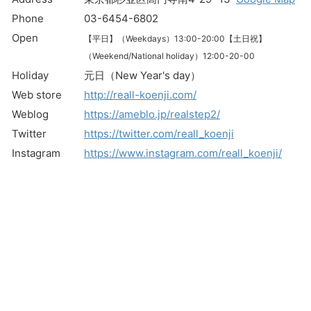
Phone
03-6454-6802
Open
【平日】（Weekdays）13:00-20:00【
土日祝】
（Weekend/National holiday）12:00-20-00
Holiday
元日（New Year's day）
Web store
http://reall-koenji.com/
Weblog
https://ameblo.jp/realstep2/
Twitter
https://twitter.com/reall_koenji
Instagram
https://www.instagram.com/reall_koenji/