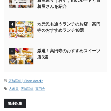
着屋巡り｜おすすめのルートと古
着屋さんを紹介
地元民も通うランチのお店｜高円
4
寺のおすすめランチ18選
厳選！高円寺のおすすめスイーツ
5
店6選
-
店舗詳細 | Shop details
-
古着屋
,
店舗詳細
,
高円寺
関連記事