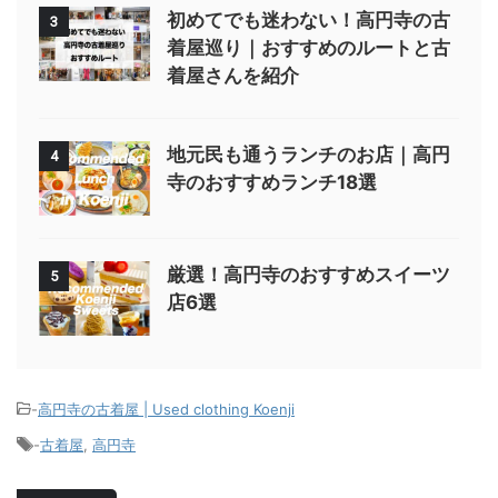
初めてでも迷わない！高円寺の古
3
着屋巡り｜おすすめのルートと古
着屋さんを紹介
地元民も通うランチのお店｜高円
4
寺のおすすめランチ18選
厳選！高円寺のおすすめスイーツ
5
店6選
-
高円寺の古着屋 | Used clothing Koenji
-
古着屋
,
高円寺